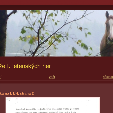
e I. letenských her
í
zpět
následu
a na I. LH, strana 2