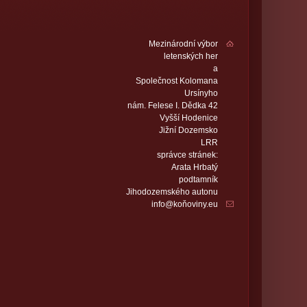
Mezinárodní výbor
letenských her
a
Společnost Kolomana
Ursínyho
nám. Felese I. Dědka 42
Vyšší Hodenice
Jižní Dozemsko
LRR
správce stránek:
Arata Hrbatý
podtamník
Jihodozemského autonu
info@koňoviny.eu