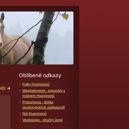
Oblíbené odkazy
Fotky Hvajninimů
jící
Magdaleneum - exponáty s
motivem Hvajninimů
Praporovna - sbírka
vexilologických zajímavostí
Ráj Hvajninimů
Vexilologie - stručný úvod