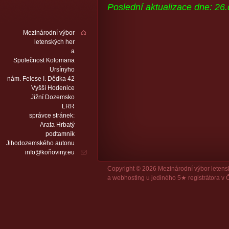
Poslední aktualizace dne: 26
Mezinárodní výbor
letenských her
a
Společnost Kolomana
Ursínyho
nám. Felese I. Dědka 42
Vyšší Hodenice
Jižní Dozemsko
LRR
správce stránek:
Arata Hrbatý
podtamník
Jihodozemského autonu
info@koňoviny.eu
Copyright © 2026 Mezinárodní výbor leten
a
webhosting
u jediného 5★ registrátora v