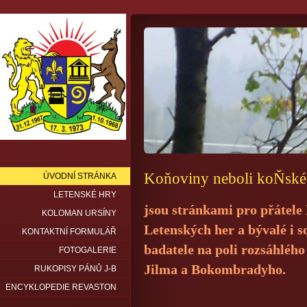
Koňoviny neboli koŇs
ÚVODNÍ STRÁNKA
LETENSKÉ HRY
jsou stránkami pro přátele
KOLOMAN URSÍNY
Letenských her a bývalé i s
KONTAKTNÍ FORMULÁŘ
badatele na poli rozsáhléh
FOTOGALERIE
Jilma a Bokombradyho.
RUKOPISY PÁNŮ J-B
ENCYKLOPEDIE REVASTON